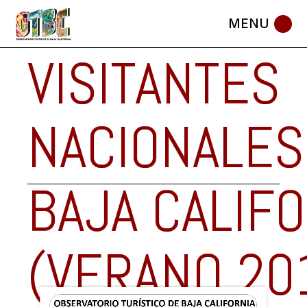
DE LOS
Skip
to
the
content
VISITANTES
NACIONALES
BAJA CALIFO
(VERANO 20