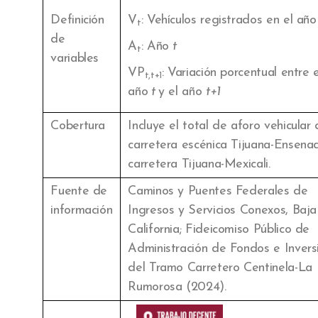
Definición
V
: Vehículos registrados en el añ
t
de
A
: Año
t
t
variables
VP
: Variación porcentual entre e
t,t+1
año
t
y el año
t+1
Cobertura
Incluye el total de aforo vehicular
carretera escénica Tijuana-Ensena
carretera Tijuana-Mexicali.
Fuente de
Caminos y Puentes Federales de
información
Ingresos y Servicios Conexos, Baja
California; Fideicomiso Público de
Administración de Fondos e Invers
del Tramo Carretero Centinela-La
Rumorosa (2024).