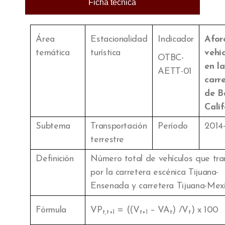
Ficha técnica
Área
Estacionalidad
Indicador
Afor
temática
turística
vehi
OTBC-
en la
AETT-01
carr
de B
Calif
Subtema
Transportación
Período
2014
terrestre
Definición
Número total de vehículos que tra
por la carretera escénica Tijuana-
Ensenada y carretera Tijuana-Mexic
Fórmula
VP
= ((V
– VA
) /V
) x 100
t,t+1
t+1
t
t