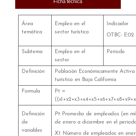
Ficha técnica
Área
Empleo en el
Indicador
temática
sector turístico
OTBC- E02
Subtema
Empleo en el
Período
sector
Definición
Población Económicamente Activa 
turístico en Baja California
Formula
Pt =
((x1+x2+x3+x4+x5+x6+x7+x8+x9+x1
Definición
Pt:
Promedio de empleados (en mil
de
de enero a diciembre en el perio
variables
X1:
Número de empleados en ener