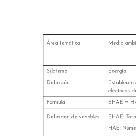
Área temática
Medio ambi
Subtema
Energía
Definición
Establecimi
eléctricos d
Formula
EHAE = HA
Definición de variables
EHAE: Total
HAE: Número