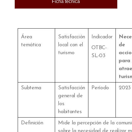
Ficha técnica
Área
Satisfacción
Indicador
Nece
temática
local con el
de
OTBC-
turismo
accio
SL-03
para
atrae
turis
Subtema
Satisfacción
Período
2023
general de
los
habitantes
Definición
Mide la percepción de la comun
sobre la necesidad de realizar 