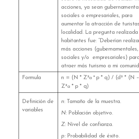
acciones, ya sean gubernamental
sociales o empresariales, para
aumentar la atracción de turistas
localidad. La pregunta realizada
habitantes fue: “Deberían realiza
más acciones (gubernamentales,
sociales y/o empresariales) par
atraer más turismo a mi comunid
Formula
n = (N * Z²
p * q) / (d² * (N –
a *
Z²
* p * q)
a
Definición de
n
: Tamaño de la muestra.
variables
N
: Población objetivo.
Z
: Nivel de confianza.
p:
Probabilidad de éxito.