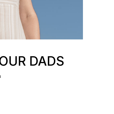
 OUR DADS
u