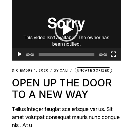
Reproductor
de
vídeo
00:00
00:00
DICIEMBRE 1, 2020
BY
CALI
UNCATEGORIZED
OPEN UP THE DOOR
TO A NEW WAY
Tellus integer feugiat scelerisque varius. Sit
amet volutpat consequat mauris nunc congue
nisi. At u