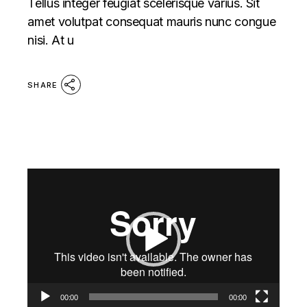
Tellus integer feugiat scelerisque varius. Sit
amet volutpat consequat mauris nunc congue
nisi. At u
SHARE
Reproductor
de
vídeo
00:00
00:00