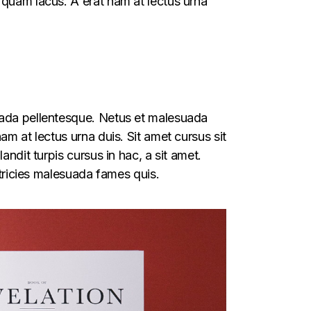
 quam lacus. A erat nam at lectus urna
suada pellentesque. Netus et malesuada
am at lectus urna duis. Sit amet cursus sit
ndit turpis cursus in hac, a sit amet.
ltricies malesuada fames quis.