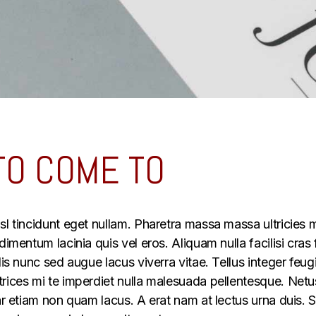
TO COME TO
sl tincidunt eget nullam. Pharetra massa massa ultricies m
ndimentum lacinia quis vel eros. Aliquam nulla facilisi cr
lis nunc sed augue lacus viverra vitae. Tellus integer feug
trices mi te imperdiet nulla malesuada pellentesque. Net
ar etiam non quam lacus. A erat nam at lectus urna duis. Si