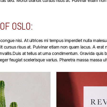
s sed. Morbi blandit cursus risus at. Pulvinar etiam non
OF OSLO:
congue nisi. At ultrices mi tempus imperdiet nulla male
 cursus risus at. Pulvinar etiam non quam lacus. A erat n
vallis.Duis at tellus at urna condimentum. Gravida quis bla
integer feugiat scelerisque varius. Pharetra massa massa u