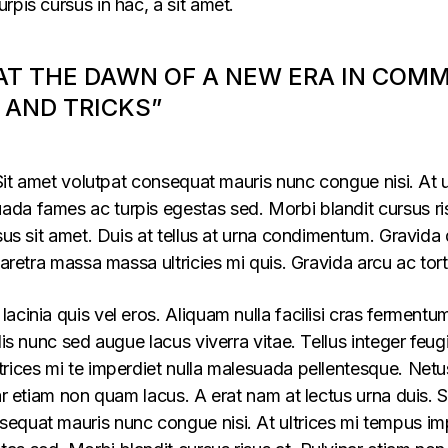
rpis cursus in hac, a sit amet.
 AT THE DAWN OF A NEW ERA IN COM
 AND TRICKS”
 Sit amet volutpat consequat mauris nunc congue nisi. At u
da fames ac turpis egestas sed. Morbi blandit cursus ris
us sit amet. Duis at tellus at urna condimentum. Gravida qu
haretra massa massa ultricies mi quis. Gravida arcu ac tort
acinia quis vel eros. Aliquam nulla facilisi cras ferment
lis nunc sed augue lacus viverra vitae. Tellus integer feug
trices mi te imperdiet nulla malesuada pellentesque. Net
ar etiam non quam lacus. A erat nam at lectus urna duis. Si
equat mauris nunc congue nisi. At ultrices mi tempus im