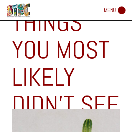
THINGS
YOU MOST
LIKELY
DIDN’T SEE