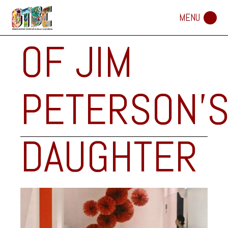
THE REIGN
OF JIM
PETERSON’
DAUGHTER